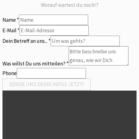
Worauf wartest du noch!?
Name
*
E-Mail
*
uns...
Dein Betreff an uns...
*
Dein
mitteilen?
Was willst Du uns mitteilen?
*
Phone
SENDE UNS DEINE INFOS JETZT!