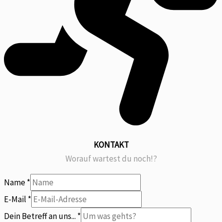
KONTAKT
Worauf wartest du noch!?
Name
*
E-Mail
*
Betreff
Dein Betreff an uns...
*