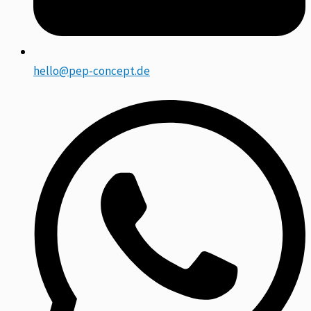
hello@pep-concept.de