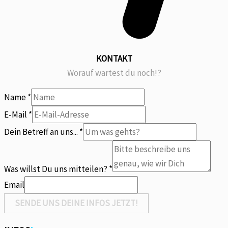
KONTAKT
Worauf wartest du noch!?
Name
*
E-Mail
*
Dein Betreff an uns...
*
mitteilen?
Du
Was willst Du uns mitteilen?
*
willst
Email
SENDE UNS DEINE INFOS JETZT!