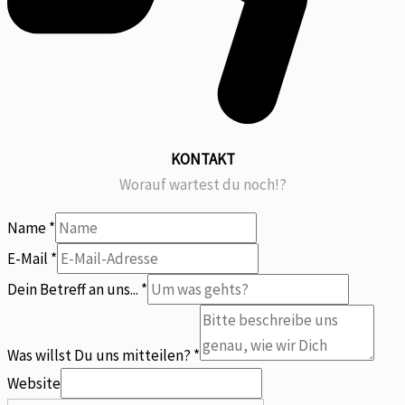
KONTAKT
Worauf wartest du noch!?
Name
*
uns...
E-Mail
*
an
Dein Betreff an uns...
*
E-
Mail
Was willst Du uns mitteilen?
*
Website