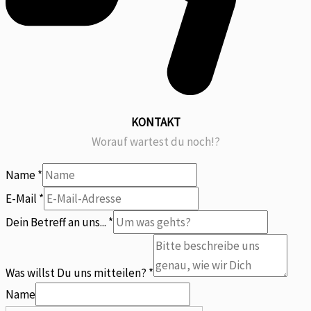
KONTAKT
Worauf wartest du noch!?
Name
*
mitteilen?
E-Mail
*
Was
Dein Betreff an uns...
*
Betreff
Was willst Du uns mitteilen?
*
Name