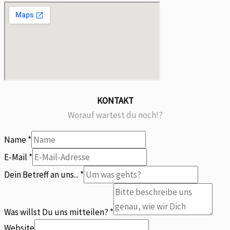
KONTAKT
Worauf wartest du noch!?
Name
*
Du
E-Mail
*
Was
Dein Betreff an uns...
*
Dein
Was willst Du uns mitteilen?
*
Website