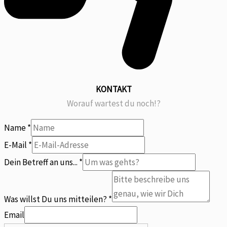
KONTAKT
Worauf wartest du noch!?
Name
*
E-Mail
*
Dein Betreff an uns...
*
uns
Dein
Was willst Du uns mitteilen?
*
E-
Email
Mail