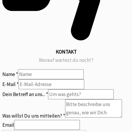
KONTAKT
Worauf wartest du noch!?
Name
*
uns...
E-Mail
*
uns
Dein Betreff an uns...
*
Du
Was willst Du uns mitteilen?
*
Email