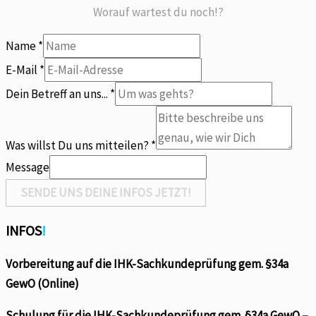
Worauf wartest du noch!?
Name
*
Du
E-Mail
*
uns...
Dein Betreff an uns...
*
Was
Was willst Du uns mitteilen?
*
Message
SENDE UNS DEINE INFOS JETZT!
INFOS
!
Vorbereitung auf die IHK-Sachkundeprüfung gem. §34a
GewO (Online)
Schulung für die IHK-Sachkundeprüfung gem. §34a GewO –