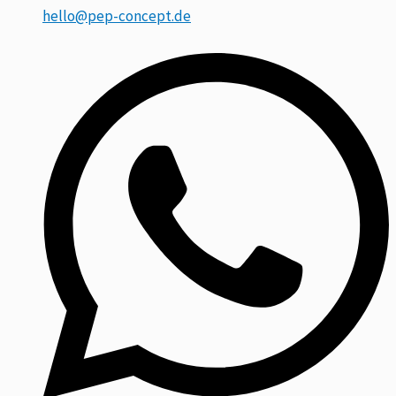
hello@pep-concept.de