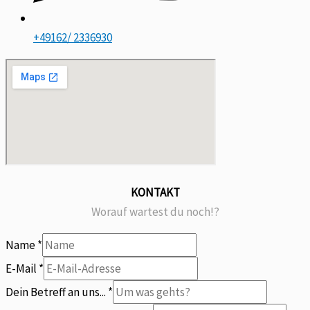
+49162/ 2336930
KONTAKT
Worauf wartest du noch!?
Name
*
an
E-Mail
*
mitteilen?
Dein Betreff an uns...
*
Dein