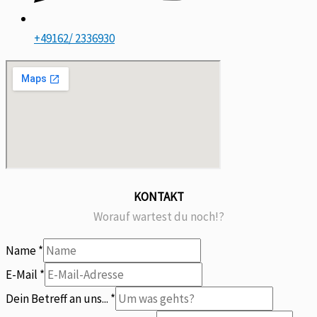
+49162/ 2336930
KONTAKT
Worauf wartest du noch!?
Name
*
uns...
E-Mail
*
Was
Dein Betreff an uns...
*
Name