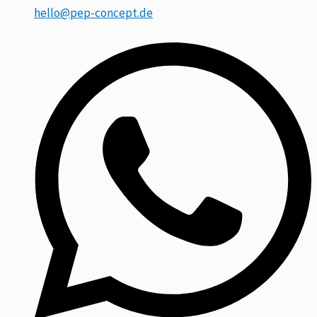
hello@pep-concept.de