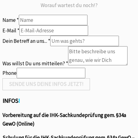
Worauf wartest du noch!?
Name
*
uns
E-Mail
*
Du
Dein Betreff an uns...
*
E-
Mail
Was willst Du uns mitteilen?
*
Phone
SENDE UNS DEINE INFOS JETZT!
INFOS
!
Vorbereitung auf die IHK-Sachkundeprüfung gem. §34a
GewO (Online)
Schulung für die IHK-Sachkundeprüfung gem. §34a GewO –