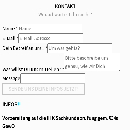
KONTAKT
Worauf wartest du noch!?
Name
*
Name
E-Mail
*
mitteilen?
Dein Betreff an uns...
*
Dein
Was willst Du uns mitteilen?
*
Message
SENDE UNS DEINE INFOS JETZT!
INFOS
!
Vorbereitung auf die IHK Sachkundeprüfung gem. §34a
GewO