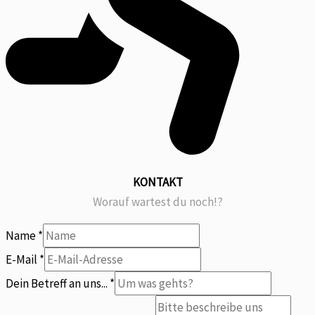
KONTAKT
Worauf wartest du noch!?
Name
*
Du
E-Mail
*
uns
Dein Betreff an uns...
*
Betreff