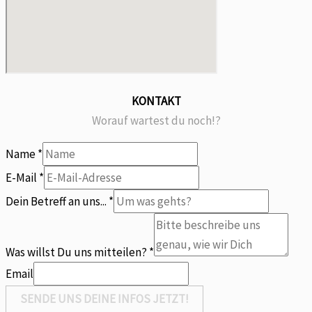
KONTAKT
Worauf wartest du noch!?
Name
*
uns
E-Mail
*
Was
Dein Betreff an uns...
*
Name
Was willst Du uns mitteilen?
*
Email
SENDE UNS DEINE INFOS JETZT!