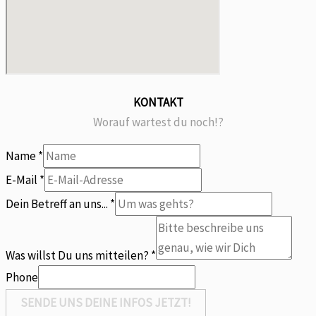
KONTAKT
Worauf wartest du noch!?
Name
*
E-Mail
*
an
Dein Betreff an uns...
*
uns...
Was
Was willst Du uns mitteilen?
*
Phone
SENDE UNS DEINE INFOS JETZT!