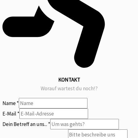
KONTAKT
Worauf wartest du noch!?
Name
*
E-Mail
*
Name
Dein Betreff an uns...
*
Dein