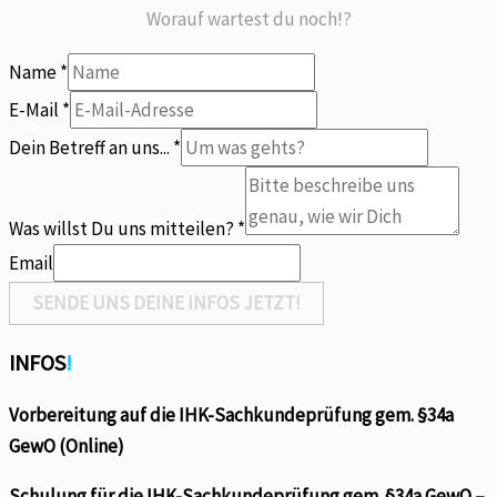
Worauf wartest du noch!?
Name
*
willst
E-Mail
*
Name
Dein Betreff an uns...
*
uns
Was willst Du uns mitteilen?
*
Email
SENDE UNS DEINE INFOS JETZT!
INFOS
!
Vorbereitung auf die IHK-Sachkundeprüfung gem. §34a
GewO (Online)
Schulung für die IHK-Sachkundeprüfung gem. §34a GewO –