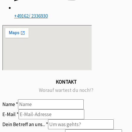
+49162/ 2336930
KONTAKT
Worauf wartest du noch!?
Name
*
mitteilen?
E-Mail
*
Betreff
Dein Betreff an uns...
*
Dein