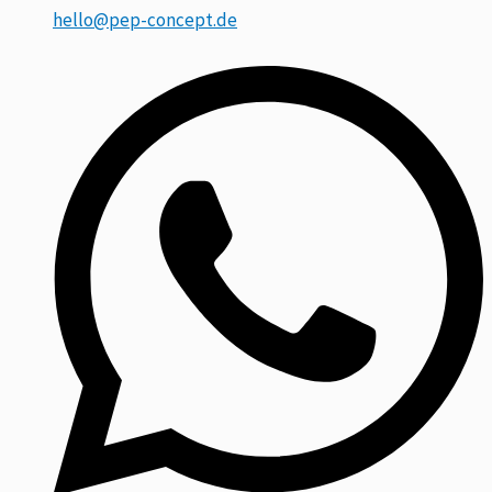
hello@pep-concept.de