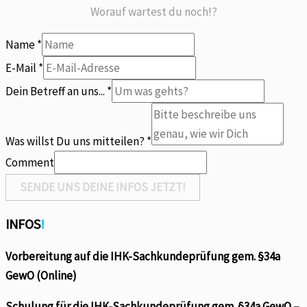
Worauf wartest du noch!?
Name
*
E-Mail
*
Dein Betreff an uns...
*
an
Was
Was willst Du uns mitteilen?
*
Du
Comment
SENDE UNS DEINE INFOS JETZT!
INFOS
!
Vorbereitung auf die IHK-Sachkundeprüfung gem. §34a
GewO (Online)
Schulung für die IHK-Sachkundeprüfung gem. §34a GewO –