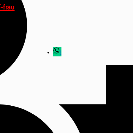
-frau
!