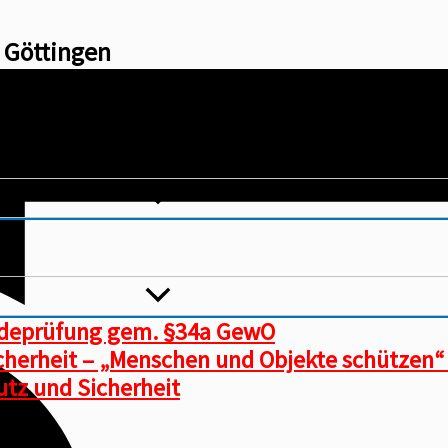
1 Göttingen
ndeprüfung gem. §34a GewO
icherheit – „Menschen und Objekte schützen“
tz und Sicherheit​