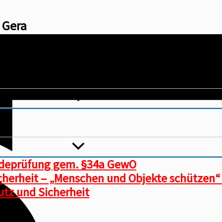
1 Gera
ndeprüfung gem. §34a GewO
icherheit – „Menschen und Objekte schützen“
tz und Sicherheit​