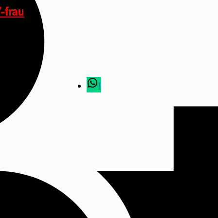
-frau
!