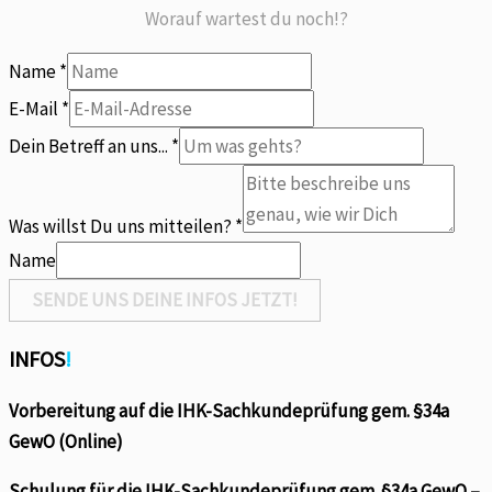
Worauf wartest du noch!?
Name
*
willst
E-Mail
*
Name
Dein Betreff an uns...
*
mitteilen?
Was willst Du uns mitteilen?
*
Name
SENDE UNS DEINE INFOS JETZT!
INFOS
!
Vorbereitung auf die IHK-Sachkundeprüfung gem. §34a
GewO (Online)
Schulung für die IHK-Sachkundeprüfung gem. §34a GewO –