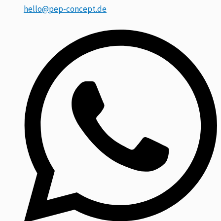
hello@pep-concept.de