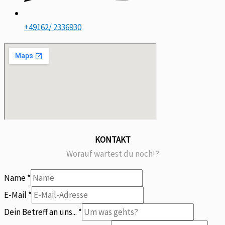
+49162/ 2336930
KONTAKT
Worauf wartest du noch!?
Name
*
E-Mail
*
an
Dein Betreff an uns...
*
Was