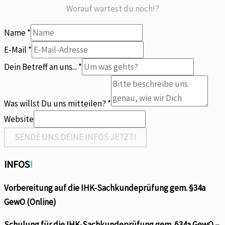
Worauf wartest du noch!?
Name
*
E-Mail
*
Dein Betreff an uns...
*
mitteilen?
Betreff
Was willst Du uns mitteilen?
*
willst
Website
SENDE UNS DEINE INFOS JETZT!
INFOS
!
Vorbereitung auf die IHK-Sachkundeprüfung gem. §34a
GewO (Online)
Schulung für die IHK-Sachkundeprüfung gem. §34a GewO –