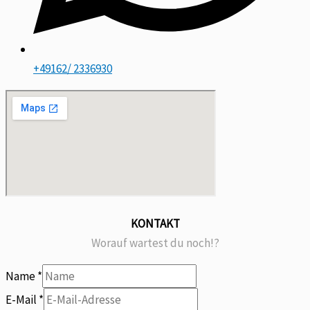
+49162/ 2336930
KONTAKT
Worauf wartest du noch!?
Name
*
E-Mail
*