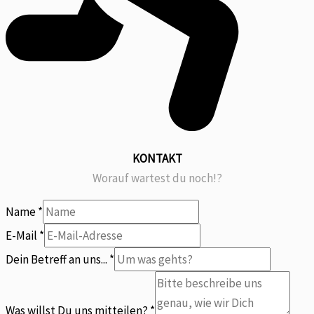
KONTAKT
Worauf wartest du noch!?
Name
*
E-Mail
*
Du
Dein Betreff an uns...
*
Betreff
Name
Was willst Du uns mitteilen?
*