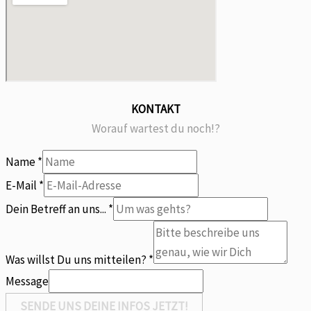
KONTAKT
Worauf wartest du noch!?
Name
*
Betreff
E-Mail
*
E-
Dein Betreff an uns...
*
Mail
uns...
Was willst Du uns mitteilen?
*
Message
SENDE UNS DEINE INFOS JETZT!