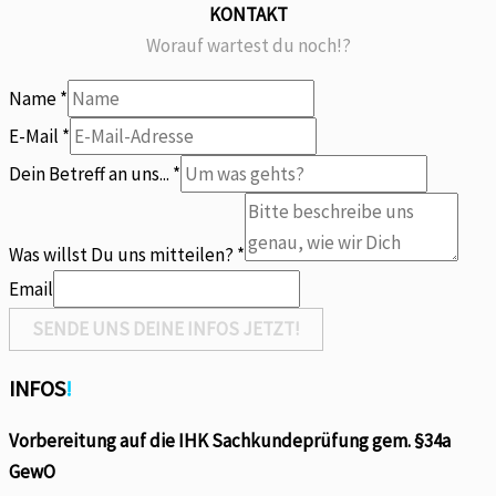
KONTAKT
Worauf wartest du noch!?
Name
*
E-Mail
*
an
Dein Betreff an uns...
*
E-
Mail
Was willst Du uns mitteilen?
*
Name
Email
SENDE UNS DEINE INFOS JETZT!
INFOS
!
Vorbereitung auf die IHK Sachkundeprüfung gem. §34a
GewO