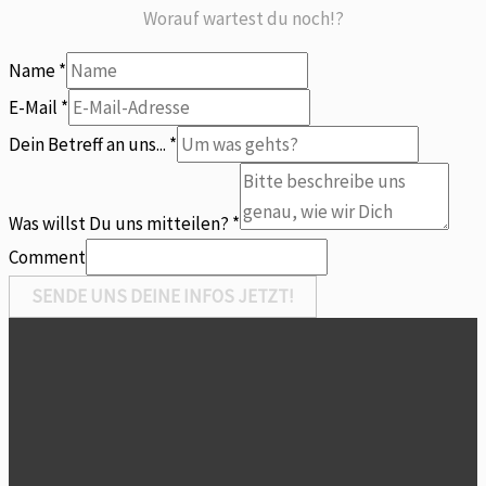
Worauf wartest du noch!?
Name
*
E-Mail
*
E-
Dein Betreff an uns...
*
Mail
Betreff
Was willst Du uns mitteilen?
*
uns...
Comment
SENDE UNS DEINE INFOS JETZT!