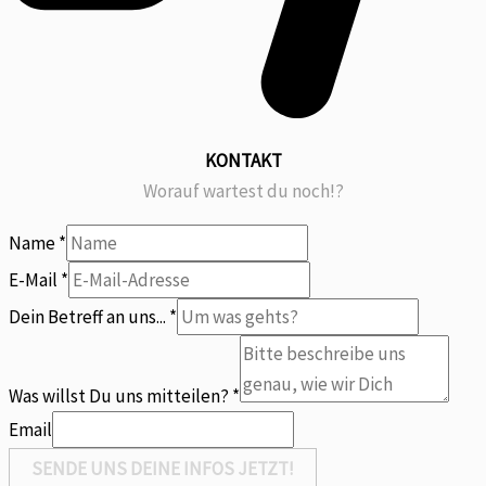
KONTAKT
Worauf wartest du noch!?
Name
*
Du
E-Mail
*
E-
Dein Betreff an uns...
*
Mail
an
Was willst Du uns mitteilen?
*
Email
SENDE UNS DEINE INFOS JETZT!