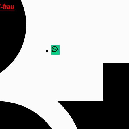
-frau
!