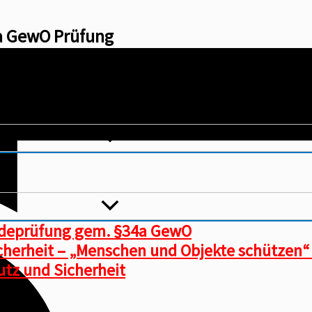
4a GewO Prüfung
ndeprüfung gem. §34a GewO
icherheit – „Menschen und Objekte schützen“
tz und Sicherheit​