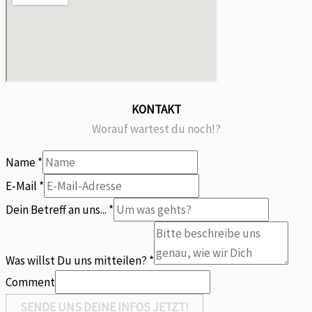
KONTAKT
Worauf wartest du noch!?
Name
*
E-
E-Mail
*
Mail
Dein Betreff an uns...
*
Was
Betreff
Was willst Du uns mitteilen?
*
Comment
SENDE UNS DEINE INFOS JETZT!