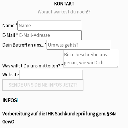
KONTAKT
Worauf wartest du noch!?
Name
*
an
E-Mail
*
uns
Dein Betreff an uns...
*
Name
Was willst Du uns mitteilen?
*
Website
SENDE UNS DEINE INFOS JETZT!
INFOS
!
Vorbereitung auf die IHK Sachkundeprüfung gem. §34a
GewO