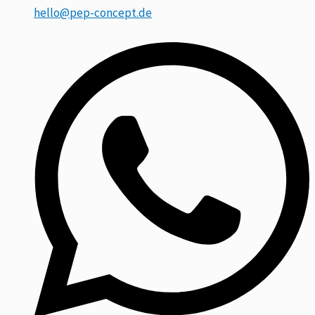
hello@pep-concept.de