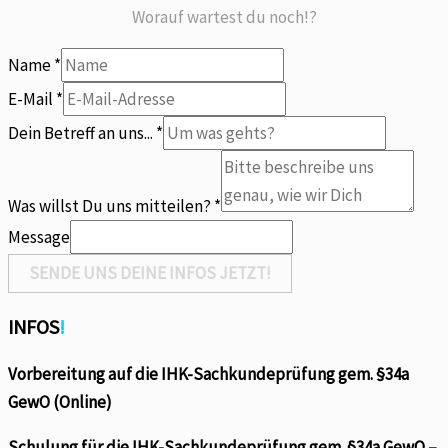
Worauf wartest du noch!?
Name
*
mitteilen?
E-Mail
*
E-
Dein Betreff an uns...
*
Mail
willst
Was willst Du uns mitteilen?
*
Message
SENDE UNS DEINE INFOS JETZT!
INFOS
!
Vorbereitung auf die IHK-Sachkundeprüfung gem. §34a
GewO (Online)
Schulung für die IHK-Sachkundeprüfung gem. §34a GewO –