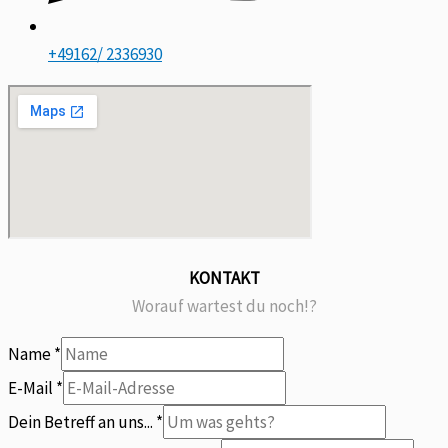
+49162/ 2336930
KONTAKT
Worauf wartest du noch!?
Name
*
uns
E-Mail
*
Du
Dein Betreff an uns...
*
an