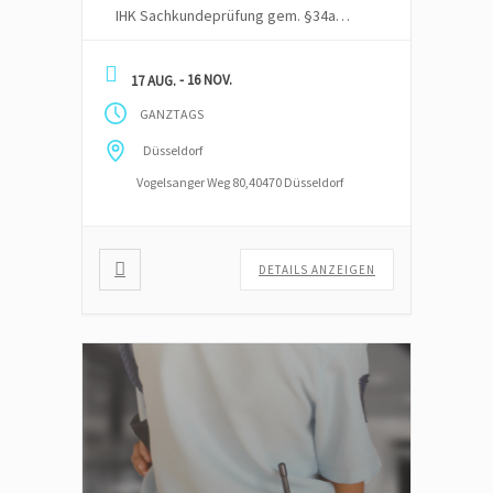
IHK Sachkundeprüfung gem. §34a
GewO – wir Hybrid – also vor Ort in
Schulungsräumen oder Online
- 16 NOV.
17 AUG.
angeboten. Die Zeit für die
GANZTAGS
Vorbereitung sind mindestens 4
Monate inkl. der schriftlichen und
Düsseldorf
mündlichen Prüfung bei einer IHK.
Vogelsanger Weg 80,40470 Düsseldorf
Staatliche Förderung durch einen
Bildungsgutschein möglich, […]
DETAILS ANZEIGEN