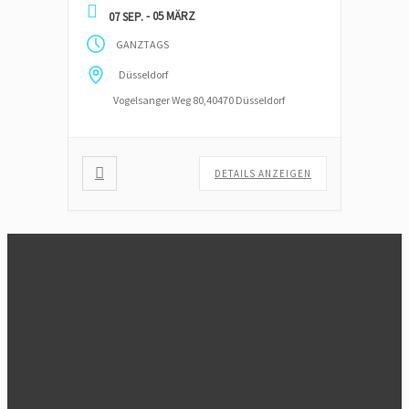
Schulungsräumen oder Online
- 05 MÄRZ
07 SEP.
angeboten. Die Zeit für die
GANZTAGS
Vorbereitung sind mindestens 4
Monate inkl. der schriftlichen und
Düsseldorf
mündlichen Prüfung bei einer IHK.
Vogelsanger Weg 80,40470 Düsseldorf
Staatliche Förderung durch einen
Bildungsgutschein möglich, […]
DETAILS ANZEIGEN