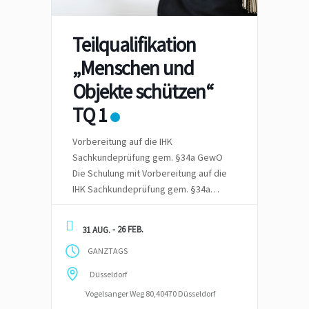
Teilqualifikation
„Menschen und
Objekte schützen“
TQ 1
Vorbereitung auf die IHK
Sachkundeprüfung gem. §34a GewO
Die Schulung mit Vorbereitung auf die
IHK Sachkundeprüfung gem. §34a
GewO – wir Hybrid – also vor Ort in
Schulungsräumen oder Online
- 26 FEB.
31 AUG.
angeboten. Die Zeit für die
GANZTAGS
Vorbereitung sind mindestens 4
Monate inkl. der schriftlichen und
Düsseldorf
mündlichen Prüfung bei einer IHK.
Vogelsanger Weg 80,40470 Düsseldorf
Staatliche Förderung durch einen