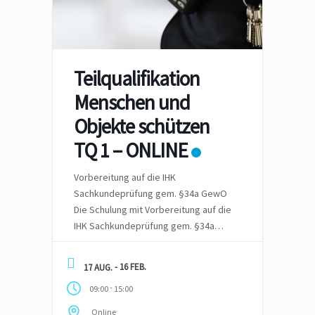
Teilqualifikation
Menschen und
Objekte schützen
TQ 1 – ONLINE
Vorbereitung auf die IHK
Sachkundeprüfung gem. §34a GewO
Die Schulung mit Vorbereitung auf die
IHK Sachkundeprüfung gem. §34a
GewO – wir Hybrid – also vor Ort in
Schulungsräumen oder Online
- 16 FEB.
17 AUG.
angeboten. Die Zeit für die
-
09:00
15:00
Vorbereitung sind mindestens 4
Monate inkl. der schriftlichen und
Online