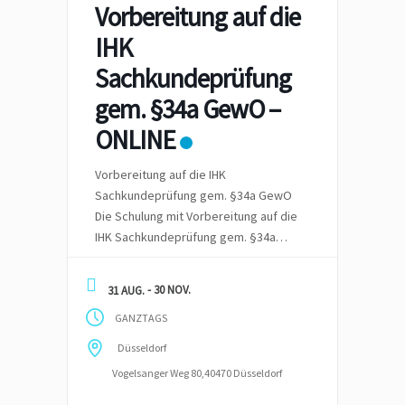
Vorbereitung auf die
IHK
Sachkundeprüfung
gem. §34a GewO –
ONLINE
Vorbereitung auf die IHK
Sachkundeprüfung gem. §34a GewO
Die Schulung mit Vorbereitung auf die
IHK Sachkundeprüfung gem. §34a
GewO – wir Hybrid – also vor Ort in
Schulungsräumen oder Online
- 30 NOV.
31 AUG.
angeboten. Die Zeit für die
GANZTAGS
Vorbereitung sind mindestens 4
Monate inkl. der schriftlichen und
Düsseldorf
mündlichen Prüfung bei einer IHK.
Vogelsanger Weg 80,40470 Düsseldorf
Staatliche Förderung durch einen
Bildungsgutschein möglich, […]