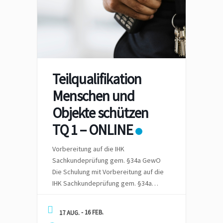
Teilqualifikation
Menschen und
Objekte schützen
TQ 1 – ONLINE
Vorbereitung auf die IHK
Sachkundeprüfung gem. §34a GewO
Die Schulung mit Vorbereitung auf die
IHK Sachkundeprüfung gem. §34a
GewO – wir Hybrid – also vor Ort in
Schulungsräumen oder Online
- 16 FEB.
17 AUG.
angeboten. Die Zeit für die