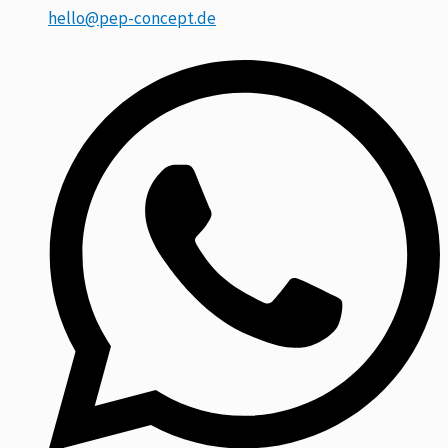
hello@pep-concept.de