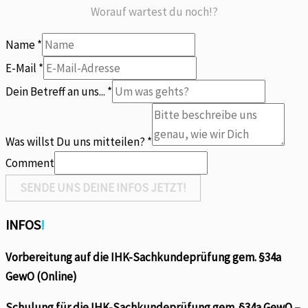
Worauf wartest du noch!?
Name
*
E-Mail
*
Dein Betreff an uns...
*
mitteilen?
Was
Was willst Du uns mitteilen?
*
Name
Comment
SENDE UNS DEINE INFOS JETZT!
INFOS
!
Vorbereitung auf die IHK-Sachkundeprüfung gem. §34a
GewO (Online)
Schulung für die IHK-Sachkundeprüfung gem. §34a GewO –