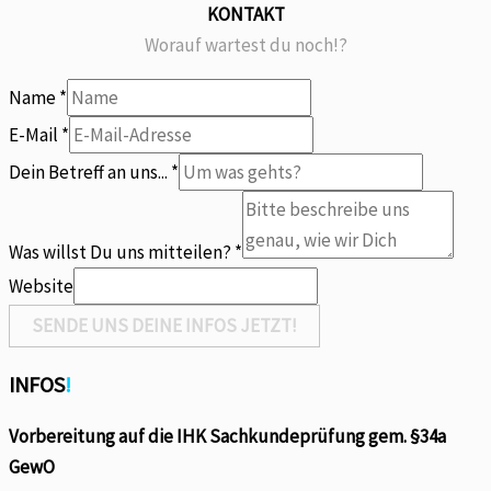
KONTAKT
Worauf wartest du noch!?
Name
*
E-Mail
*
Betreff
Dein Betreff an uns...
*
Name
Du
Was willst Du uns mitteilen?
*
Website
SENDE UNS DEINE INFOS JETZT!
INFOS
!
Vorbereitung auf die IHK Sachkundeprüfung gem. §34a
GewO