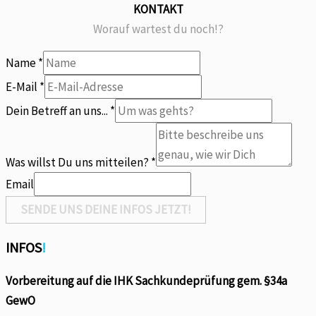
KONTAKT
Worauf wartest du noch!?
Name
*
E-Mail
*
Du
Dein Betreff an uns...
*
Betreff
mitteilen?
Was willst Du uns mitteilen?
*
Email
SENDE UNS DEINE INFOS JETZT!
INFOS
!
Vorbereitung auf die IHK Sachkundeprüfung gem. §34a
GewO