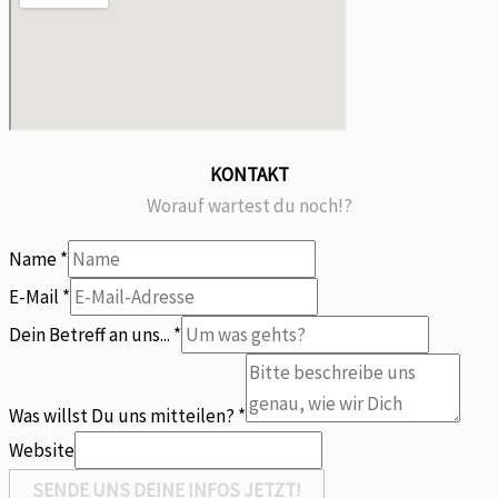
KONTAKT
Worauf wartest du noch!?
Name
*
E-Mail
*
mitteilen?
Dein Betreff an uns...
*
uns
E-
Was willst Du uns mitteilen?
*
Mail
Website
SENDE UNS DEINE INFOS JETZT!