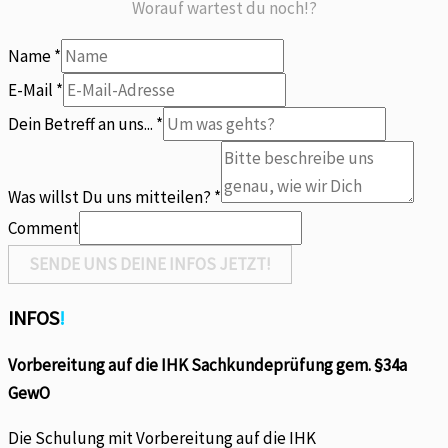
Worauf wartest du noch!?
Name
*
Du
E-Mail
*
Name
Dein Betreff an uns...
*
Dein
Was willst Du uns mitteilen?
*
Comment
SENDE UNS DEINE INFOS JETZT!
INFOS
!
Vorbereitung auf die IHK Sachkundeprüfung gem. §34a
GewO
Die Schulung mit Vorbereitung auf die IHK