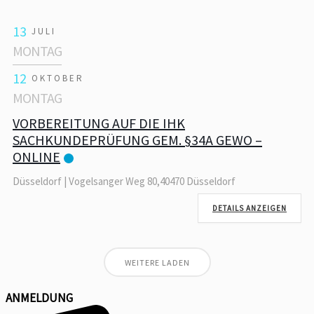
13
JULI
MONTAG
12
OKTOBER
MONTAG
VORBEREITUNG AUF DIE IHK
SACHKUNDEPRÜFUNG GEM. §34A GEWO –
ONLINE
Düsseldorf | Vogelsanger Weg 80,40470 Düsseldorf
DETAILS ANZEIGEN
WEITERE LADEN
ANMELDUNG