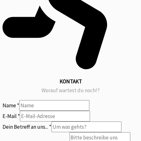
KONTAKT
Worauf wartest du noch!?
Name
*
E-Mail
*
Was
Dein Betreff an uns...
*
uns...