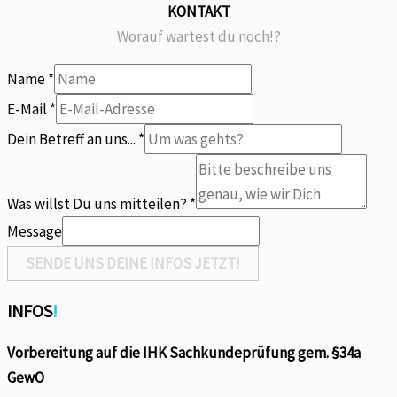
KONTAKT
Worauf wartest du noch!?
Name
*
E-Mail
*
mitteilen?
Dein Betreff an uns...
*
uns
willst
Was willst Du uns mitteilen?
*
Message
SENDE UNS DEINE INFOS JETZT!
INFOS
!
Vorbereitung auf die IHK Sachkundeprüfung gem. §34a
GewO