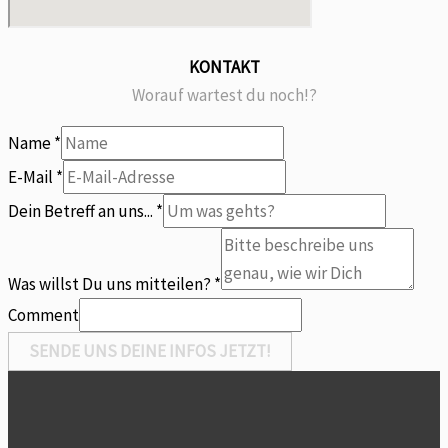
KONTAKT
Worauf wartest du noch!?
Name
*
E-Mail
*
Betreff
Dein Betreff an uns...
*
mitteilen?
willst
Was willst Du uns mitteilen?
*
Comment
SENDE UNS DEINE INFOS JETZT!