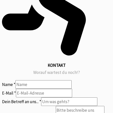
KONTAKT
Worauf wartest du noch!?
Name
*
E-Mail
*
Dein Betreff an uns...
*
Was