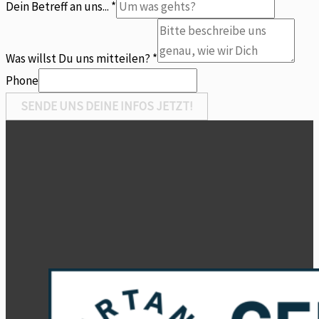
Du
Dein Betreff an uns...
*
uns
Betreff
Was willst Du uns mitteilen?
*
Phone
SENDE UNS DEINE INFOS JETZT!