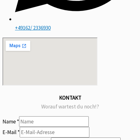
+49162/ 2336930
KONTAKT
Worauf wartest du noch!?
Name
*
E-Mail
*