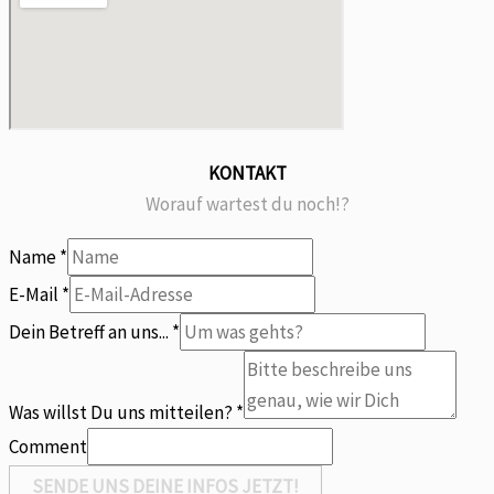
KONTAKT
Worauf wartest du noch!?
Name
*
an
E-Mail
*
mitteilen?
Dein Betreff an uns...
*
Du
Was willst Du uns mitteilen?
*
Comment
SENDE UNS DEINE INFOS JETZT!