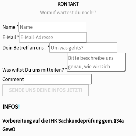
KONTAKT
Worauf wartest du noch!?
Name
*
E-Mail
*
mitteilen?
Dein Betreff an uns...
*
E-
Mail
Was willst Du uns mitteilen?
*
an
Comment
SENDE UNS DEINE INFOS JETZT!
INFOS
!
Vorbereitung auf die IHK Sachkundeprüfung gem. §34a
GewO