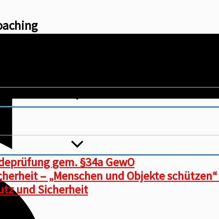
oaching
ndeprüfung gem. §34a GewO
icherheit – „Menschen und Objekte schützen“
tz und Sicherheit​