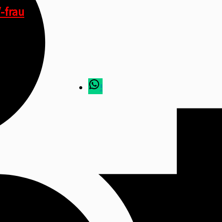
-frau
!