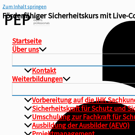
Zum Inhalt springen
Förderfähiger Sicherheitskurs mit Live-C
Startseite
Über uns
Kontakt
Weiterbildungen
Vorbereitung auf die IHK Sachku
Sicherheitskraft für Schutz und S
Umschulung zur Fachkraft für Schu
Ausbildung der Ausbilder (AEVO)
Projektmanagement