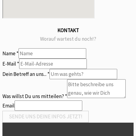
KONTAKT
Worauf wartest du noch!?
Name
*
E-Mail
*
Dein Betreff an uns...
*
Name
an
Was willst Du uns mitteilen?
*
willst
Email
SENDE UNS DEINE INFOS JETZT!