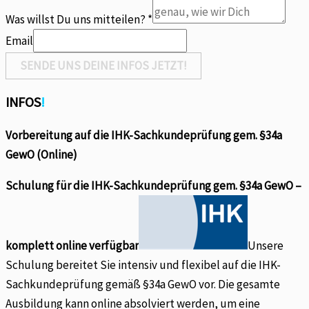
E-
Was willst Du uns mitteilen?
*
Mail
Email
SENDE UNS DEINE INFOS JETZT!
INFOS
!
Vorbereitung auf die IHK-Sachkundeprüfung gem. §34a
GewO (Online)
Schulung für die IHK-Sachkundeprüfung gem. §34a GewO –
komplett online verfügbar
Unsere
Schulung bereitet Sie intensiv und flexibel auf die IHK-
Sachkundeprüfung gemäß §34a GewO vor. Die gesamte
Ausbildung kann online absolviert werden, um eine