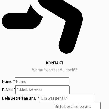
KONTAKT
Worauf wartest du noch!?
Name
*
E-Mail
*
willst
Dein Betreff an uns...
*
Betreff