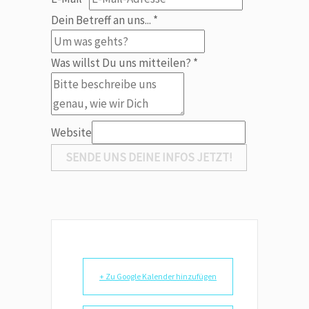
Dein Betreff an uns...
*
Betreff
Was willst Du uns mitteilen?
*
uns
Name
Website
SENDE UNS DEINE INFOS JETZT!
+ Zu Google Kalender hinzufügen