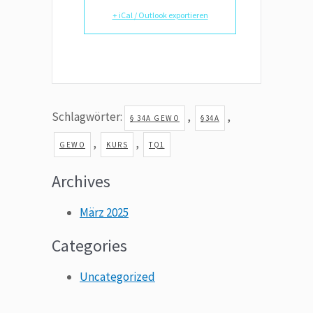
+ iCal / Outlook exportieren
Schlagwörter:
,
,
§ 34A GEWO
§34A
,
,
GEWO
KURS
TQ1
Archives
März 2025
Categories
Uncategorized