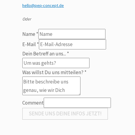
hello@pep-concept.de
Oder
Name
*
E-Mail
*
Dein
Dein Betreff an uns...
*
an
uns
Was willst Du uns mitteilen?
*
Comment
SENDE UNS DEINE INFOS JETZT!