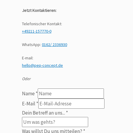
Jetzt Kontaktieren:
Telefonischer Kontakt:
+49211-157770-0
WhatsApp:
0162/ 2336930
E-mail:
hello@pep-concept.de
Oder
Name
*
Was
E-Mail
*
uns
Dein Betreff an uns...
*
E-
Mail
Was willst Du uns mitteilen?
*