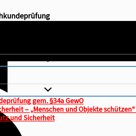
achkundeprüfung
ndeprüfung gem. §34a GewO
icherheit – „Menschen und Objekte schützen“
tz und Sicherheit​