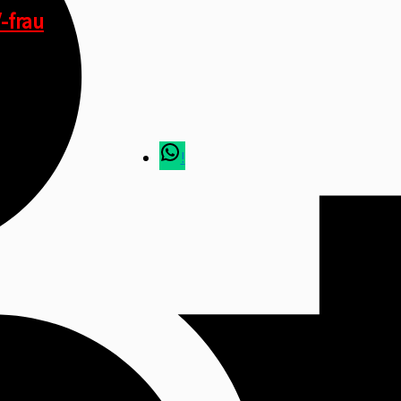
-frau
!