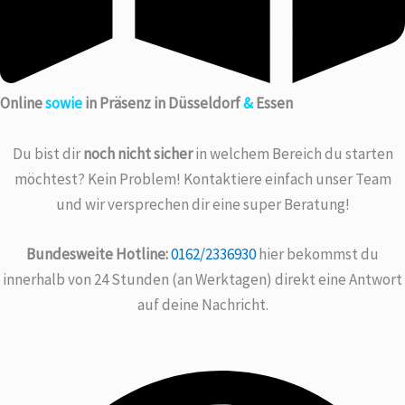
Online
sowie
in Präsenz in Düsseldorf
&
Essen
Du bist dir
noch nicht sicher
in welchem Bereich du starten
möchtest? Kein Problem! Kontaktiere einfach unser Team
und wir versprechen dir eine super Beratung!
Bundesweite Hotline:
0162/2336930
hier bekommst du
innerhalb von 24 Stunden (an Werktagen) direkt eine Antwort
auf deine Nachricht.