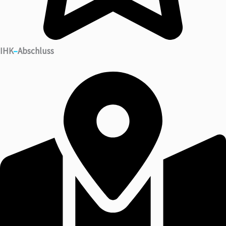
IHK
–
Abschluss