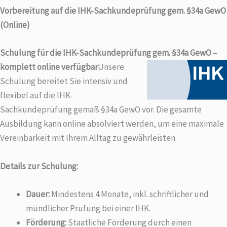
e
Vorbereitung auf die IHK-Sachkundeprüfung gem. §34a GewO
i
(Online)
l
e
Schulung für die IHK-Sachkundeprüfung gem. §34a GewO –
n
komplett online verfügbar
Unsere
?
Schulung bereitet Sie intensiv und
w
flexibel auf die IHK-
i
Sachkundeprüfung gemäß §34a GewO vor. Die gesamte
l
Ausbildung kann online absolviert werden, um eine maximale
l
Vereinbarkeit mit Ihrem Alltag zu gewährleisten.
s
t
Details zur Schulung:
Dauer:
Mindestens 4 Monate, inkl. schriftlicher und
mündlicher Prüfung bei einer IHK.
Förderung:
Staatliche Förderung durch einen