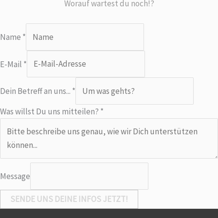
Worauf wartest du noch!?
Name
*
E-Mail
*
Dein Betreff an uns...
*
D
Was willst Du uns mitteilen?
*
e
i
n
a
Message
n
E
SENDE UNS DEINE INFOS JETZT!
-