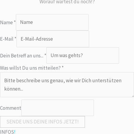
Worauf wartest du noch!?
Name
*
E-Mail
*
Dein Betreff an uns...
*
N
Was willst Du uns mitteilen?
*
a
m
e
m
Comment
i
t
SENDE UNS DEINE INFOS JETZT!
t
INFOS
!