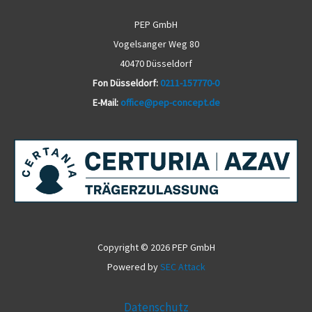
M
a
PEP GmbH
i
Vogelsanger Weg 80
l
40470 Düsseldorf
Fon Düsseldorf:
0211-157770-0
E-Mail:
office@pep-concept.de
Copyright © 2026 PEP GmbH
Powered by
SEC Attack
Datenschutz