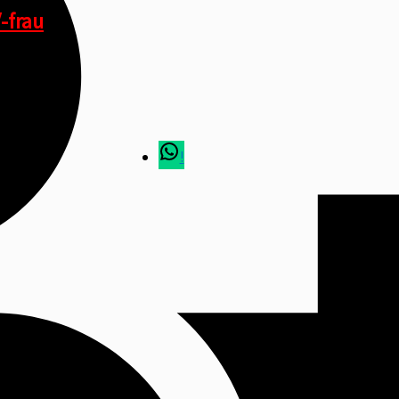
-frau
!