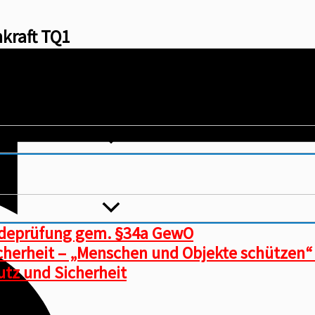
hkraft TQ1
ndeprüfung gem. §34a GewO
icherheit – „Menschen und Objekte schützen“
tz und Sicherheit​