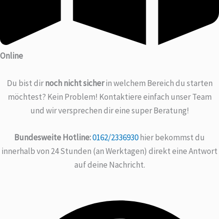
Online
Du bist dir
noch nicht sicher
in welchem Bereich du starten
möchtest? Kein Problem! Kontaktiere einfach unser Team
und wir versprechen dir eine super Beratung!
Bundesweite Hotline:
0162/2336930
hier bekommst du
innerhalb von 24 Stunden (an Werktagen) direkt eine Antwort
auf deine Nachricht.