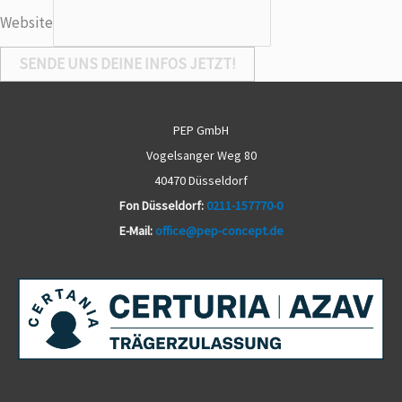
e
Website
i
n
SENDE UNS DEINE INFOS JETZT!
m
i
t
PEP GmbH
t
Vogelsanger Weg 80
e
40470 Düsseldorf
i
Fon Düsseldorf:
0211-157770-0
l
E-Mail:
office@pep-concept.de
e
n
?