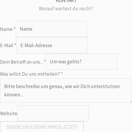
KONTAKT
Worauf wartest du noch!?
Name
*
E-Mail
*
Dein Betreff an uns...
*
a
Was willst Du uns mitteilen?
*
n
u
n
s
Website
E
-
SENDE UNS DEINE INFOS JETZT!
M