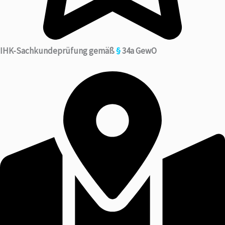
IHK-Sachkundeprüfung gemäß
§
34a GewO