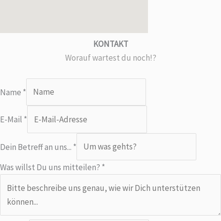
KONTAKT
Worauf wartest du noch!?
Name
*
E-Mail
*
Dein Betreff an uns...
*
u
Was willst Du uns mitteilen?
*
n
s
D