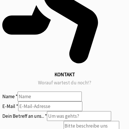
KONTAKT
Worauf wartest du noch!?
Name
*
mitteilen?
E-Mail
*
Betreff
Dein Betreff an uns...
*
Du