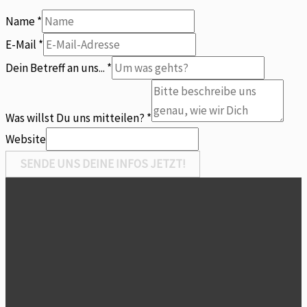
Name
*
uns
E-Mail
*
Du
Dein Betreff an uns...
*
Betreff
Was willst Du uns mitteilen?
*
Website
SENDE UNS DEINE INFOS JETZT!